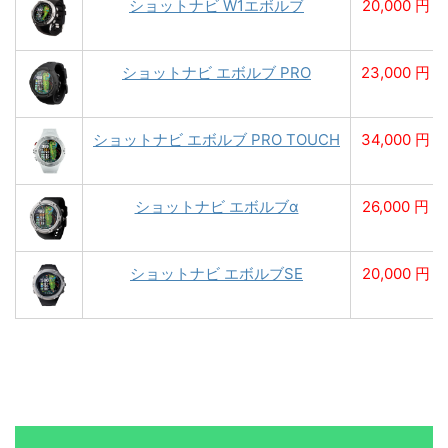
ショットナビ W1エボルブ
20,000 円
ショットナビ エボルブ PRO
23,000 円
ショットナビ エボルブ PRO TOUCH
34,000 円
ショットナビ エボルブα
26,000 円
ショットナビ エボルブSE
20,000 円