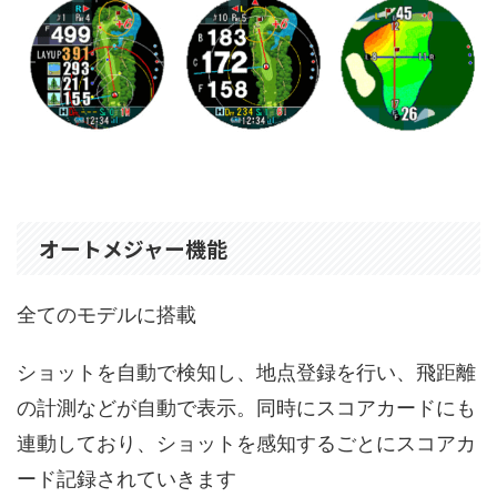
オートメジャー機能
全てのモデルに搭載
ショットを自動で検知し、地点登録を行い、飛距離
の計測などが自動で表示。同時にスコアカードにも
連動しており、ショットを感知するごとにスコアカ
ード記録されていきます