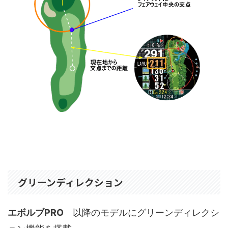
グリーンディレクション
エボルブPRO
以降のモデルにグリーンディレクシ