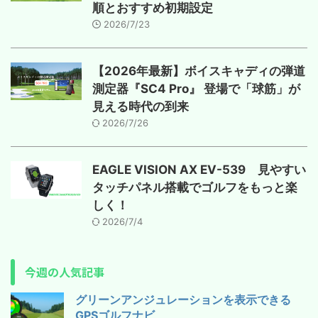
順とおすすめ初期設定
2026/7/23
【2026年最新】ボイスキャディの弾道
測定器『SC4 Pro』 登場で「球筋」が
見える時代の到来
2026/7/26
EAGLE VISION AX EV-539 見やすい
タッチパネル搭載でゴルフをもっと楽
しく！
2026/7/4
今週の人気記事
グリーンアンジュレーションを表示できる
GPSゴルフナビ