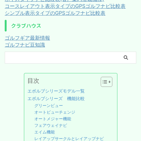
コースレイアウト表示タイプのGPSゴルフナビ比較表
シンプル表示タイプのGPSゴルフナビ比較表
クラブハウス
ゴルフギア最新情報
ゴルフナビ豆知識
目次
エボルブシリーズモデル一覧
エボルブシリーズ 機能比較
グリーンビュー
オートビューチェンジ
オートメジャー機能
フェアウェイナビ
エイム機能
レイアップサークルとレイアップナビ