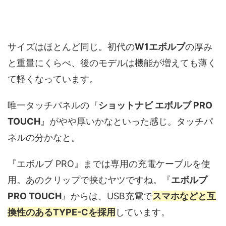
サイズはほとんど同じ。初代の
W1エボルブ
の厚み
と重量にくらべ、後のモデルは機能が増えても薄く
て軽くなっています。
唯一タッチパネルの『
ショットナビ エボルブ PRO
TOUCH
』がやや厚いかなといった感じ。タッチパ
ネルの分かなと。
『エボルブ PRO』までは専用の充電ケーブルを使
用。あのクリップで挟むヤツですね。『
エボルブ
PRO TOUCH
』からは、USB充電で
スマホなどと互
換性のあるTYPE-Cを採用
しています。