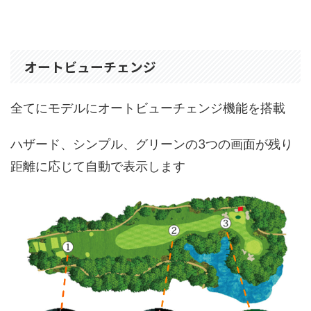
オートビューチェンジ
全てにモデルにオートビューチェンジ機能を搭載
ハザード、シンプル、グリーンの3つの画面が残り
距離に応じて自動で表示します