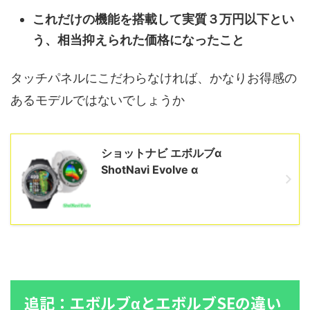
これだけの機能を搭載して実質３万円以下とい
う、相当抑えられた価格になったこと
タッチパネルにこだわらなければ、かなりお得感の
あるモデルではないでしょうか
ショットナビ エボルブα
ShotNavi Evolve α
追記：エボルブαとエボルブSEの違い