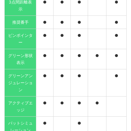
3点間距離表
●
●
●
●
示
推奨番手
●
●
●
●
ピンポインタ
●
●
●
●
ー
グリーン形状
●
●
●
●
●
表示
グリーンアン
●
●
●
●
ジュレーショ
ン
アクティブエ
●
●
●
●
ッジ
パットシミュ
●
●
レーション