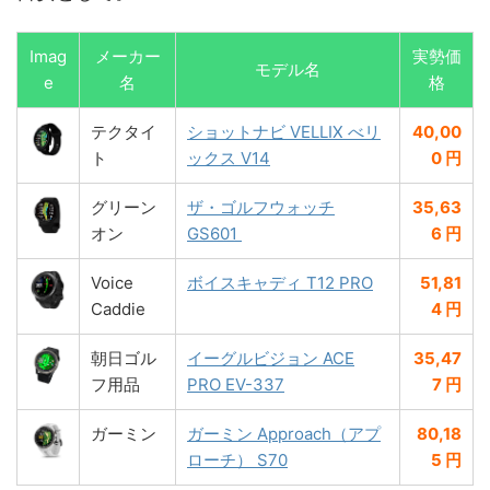
Imag
メーカー
実勢価
モデル名
e
名
格
テクタイ
ショットナビ VELLIX べリ
40,00
ト
ックス V14
0 円
グリーン
ザ・ゴルフウォッチ
35,63
オン
GS601
6 円
Voice
ボイスキャディ T12 PRO
51,81
Caddie
4 円
朝日ゴル
イーグルビジョン ACE
35,47
フ用品
PRO EV-337
7 円
ガーミン
ガーミン Approach（アプ
80,18
ローチ） S70
5 円