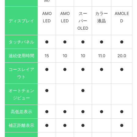
AMO
AMO
スー
カラー
AMOLE
ディスプレイ
LED
LED
パー
液晶
D
OLED
タッチパネル
●
●
●
●
●
連続使用時間
15
10
10
11.0
20.0
コースレイア
●
●
●
●
●
ウト
オートチェン
●
●
ジビュー
高低差表示
●
●
●
●
●
補正距離表示
●
●
●
●