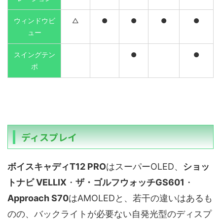
ウィンドウビ
△
●
●
●
●
ュー
スイングテン
●
●
ポ
ディスプレイ
ボイスキャディT12 PRO
はスーパーOLED、
ショッ
トナビ VELLIX
・
ザ・ゴルフウォッチGS601
・
Approach S70
はAMOLEDと、若干の違いはあるも
のの、バックライトが必要ない自発光型のディスプ