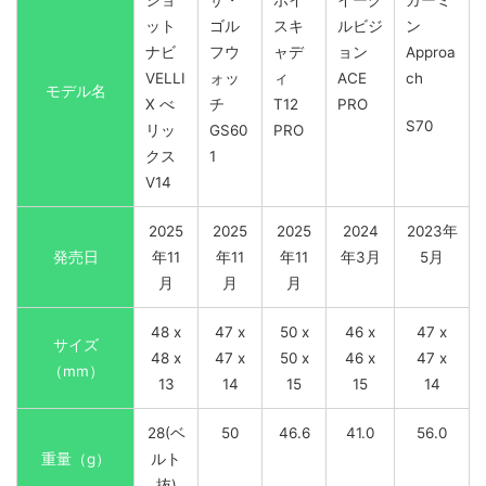
ショ
ザ・
ボイ
イーグ
ガーミ
ット
ゴル
スキ
ルビジ
ン
ナビ
フウ
ャデ
ョン
Approa
VELLI
ォッ
ィ
ACE
ch
モデル名
X べ
チ
T12
PRO
S70
リッ
GS60
PRO
クス
1
V14
2025
2025
2025
2024
2023年
発売日
年11
年11
年11
年3月
5月
月
月
月
48 x
47 x
50 x
46 x
47 x
サイズ
48 x
47 x
50 x
46 x
47 x
（mm）
13
14
15
15
14
28(ベ
50
46.6
41.0
56.0
重量（g）
ルト
抜)