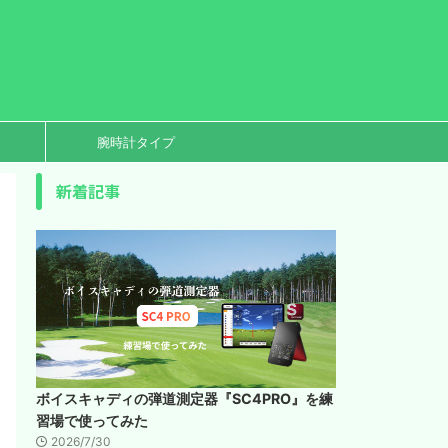
腕時計タイプ
新着記事
ボイスキャディの弾道測定器『SC4PRO』を練
習場で使ってみた
2026/7/30