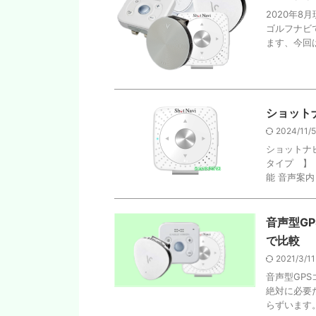
2020年8
ゴルフナビ
ます、今回は
ショットナ
2024/11/
ショットナビ
タイプ 】 
能 音声案内 
音声型G
で比較
2021/3/1
音声型GP
絶対に必要
らずいます。