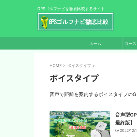
GPSゴルフナビを徹底比較するサイト
ホーム
コース
HOME
>
ボイスタイプ
>
ボイスタイプ
音声で距離を案内するボイスタイプのG
音声型G
最終版】
2022/12/