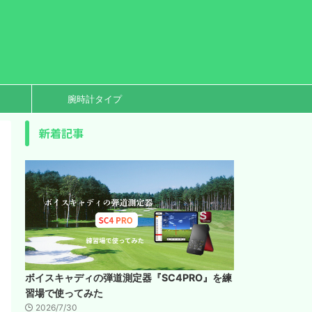
腕時計タイプ
新着記事
ボイスキャディの弾道測定器『SC4PRO』を練
習場で使ってみた
2026/7/30