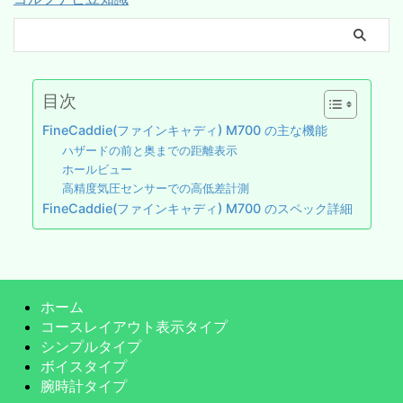
目次
FineCaddie(ファインキャディ) M700 の主な機能
ハザードの前と奥までの距離表示
ホールビュー
高精度気圧センサーでの高低差計測
FineCaddie(ファインキャディ) M700 のスペック詳細
ホーム
コースレイアウト表示タイプ
シンプルタイプ
ボイスタイプ
腕時計タイプ