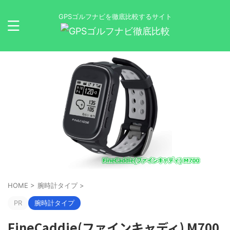
GPSゴルフナビを徹底比較するサイト
HOME
>
腕時計タイプ
>
PR
腕時計タイプ
FineCaddie(ファインキャディ) M700