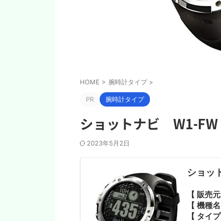
HOME
>
腕時計タイプ
>
PR
腕時計タイプ
ショットナビ W1-FW
2023年5月2日
ショット
【 販売
【 機種
【 タイ