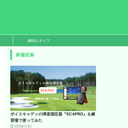
腕時計タイプ
新着記事
ボイスキャディの弾道測定器『SC4PRO』を練
習場で使ってみた
2026/7/30