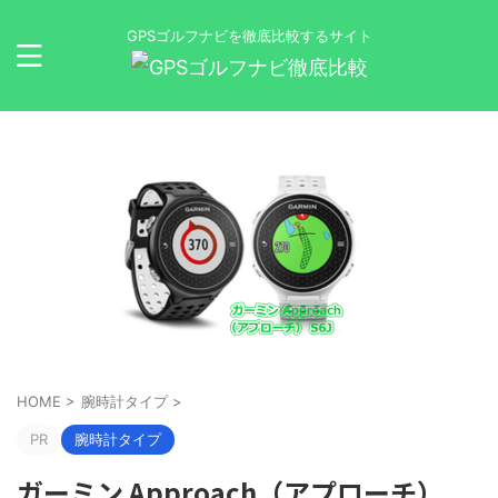
GPSゴルフナビを徹底比較するサイト
HOME
>
腕時計タイプ
>
PR
腕時計タイプ
ガーミン Approach（アプローチ）