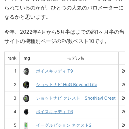
られているのかが、ひとつの人気のバロメーターに
なるかと思います。
今年、2022年4月から5月半ばまでの約1ヶ月半の当
サイトの機種別ページのPV数ベスト10です。
rank
img
モデル名
1
ボイスキャディ T9
20
2
ショットナビ HuG Beyond Lite
20
3
ショットナビ クレスト ShotNavi Crest
20
4
ボイスキャディ T6
20
5
イーグルビジョン ネクスト2
20