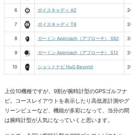
6
ボイスキャディ A2
20
7
ボイスキャディ T8
20
8
ガーミン Approach（アプローチ） S62
20
9
ガーミン Approach（アプローチ） S12
20
10
ショットナビ HuG Beyond
20
上位10機種ですが、9割が腕時計型のGPSゴルフナ
ビ。コースレイアウトを表示したり高低差計測やグ
リーンビューなど、機能が多彩になって、当分の間
は腕時計型が人気になっていくと思います。