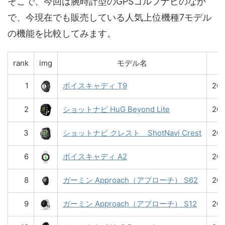
そこで、今回は腕時計型のGPSゴルフナビのなか
で、今現在でも販売している人気上位機種7モデル
の機能を比較してみます。
rank
img
モデル名
1
ボイスキャディ T9
20
2
ショットナビ HuG Beyond Lite
20
3
ショットナビ クレスト ShotNavi Crest
20
6
ボイスキャディ A2
20
8
ガーミン Approach（アプローチ） S62
20
9
ガーミン Approach（アプローチ） S12
20