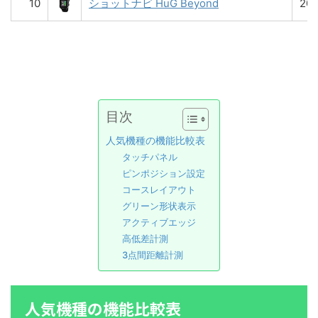
10
ショットナビ HuG Beyond
20
目次
人気機種の機能比較表
タッチパネル
ピンポジション設定
コースレイアウト
グリーン形状表示
アクティブエッジ
高低差計測
3点間距離計測
人気機種の機能比較表