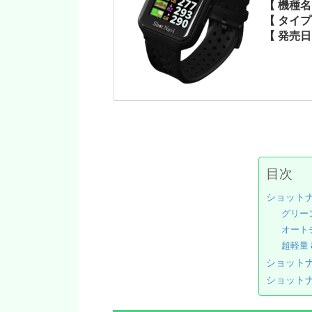
【 機種名
【 タイ
【 発売日
目次
ショットナ
グリー
オート
超軽量 
ショットナ
ショットナ