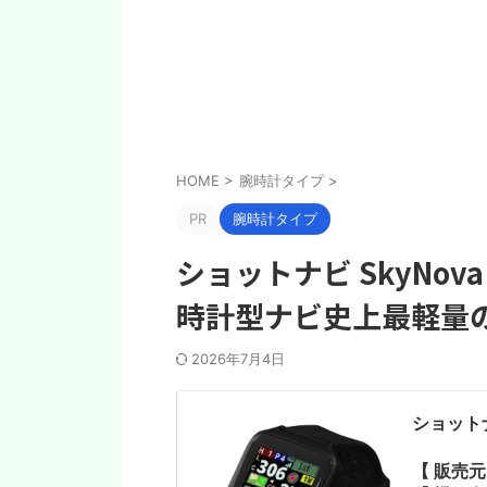
HOME
>
腕時計タイプ
>
PR
腕時計タイプ
ショットナビ SkyNo
時計型ナビ史上最軽量の
2026年7月4日
ショットナ
【 販売