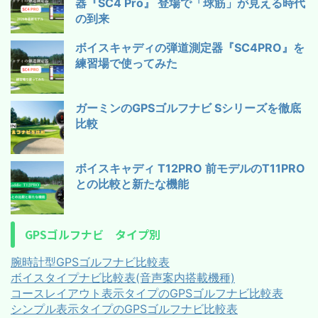
器『SC4 Pro』 登場で「球筋」が見える時代
の到来
ボイスキャディの弾道測定器『SC4PRO』を
練習場で使ってみた
ガーミンのGPSゴルフナビ Sシリーズを徹底
比較
ボイスキャディ T12PRO 前モデルのT11PRO
との比較と新たな機能
GPSゴルフナビ タイプ別
腕時計型GPSゴルフナビ比較表
ボイスタイプナビ比較表(音声案内搭載機種)
コースレイアウト表示タイプのGPSゴルフナビ比較表
シンプル表示タイプのGPSゴルフナビ比較表