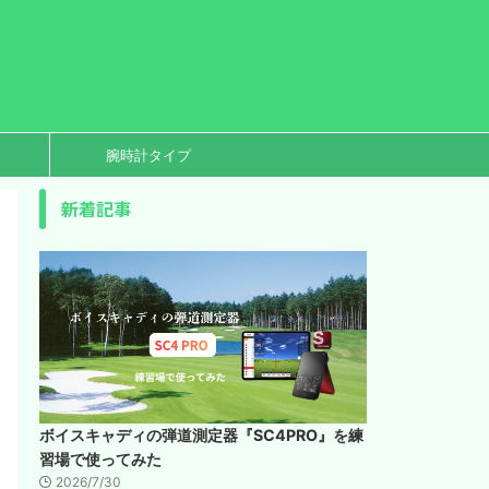
腕時計タイプ
新着記事
ボイスキャディの弾道測定器『SC4PRO』を練
習場で使ってみた
2026/7/30