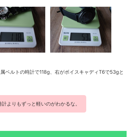
金属ベルトの時計で118g、右がボイスキャディT6で53gと
時計よりもずっと軽いのがわかるな。