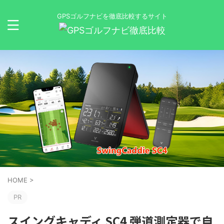
GPSゴルフナビを徹底比較するサイト
HOME
>
PR
スイングキャディ SC4 弾道測定器で自