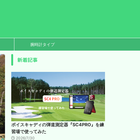
腕時計タイプ
新着記事
ボイスキャディの弾道測定器『SC4PRO』を練
習場で使ってみた
2026/7/30