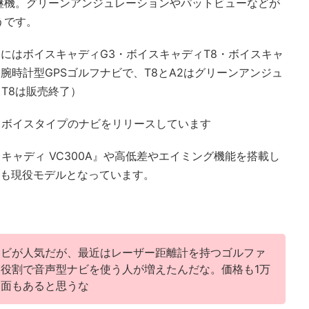
継機。グリーンアンジュレーションやパットビューなどが
うです。
月にはボイスキャディG3・ボイスキャディT8・ボイスキャ
腕時計型GPSゴルフナビで、T8とA2はグリーンアンジュ
T8は販売終了）
もボイスタイプのナビをリリースしています
ャディ VC300A』や高低差やエイミング機能を搭載し
』なども現役モデルとなっています。
ナビが人気だが、最近はレーザー距離計を持つゴルファ
役割で音声型ナビを使う人が増えたんだな。価格も1万
い面もあると思うな